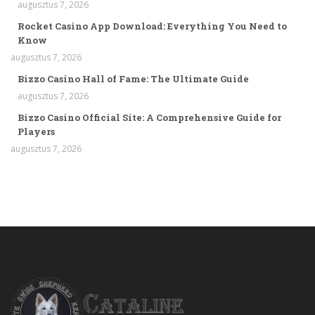
augusztus 7, 2026
Rocket Casino App Download: Everything You Need to
Know
augusztus 7, 2026
Bizzo Casino Hall of Fame: The Ultimate Guide
augusztus 7, 2026
Bizzo Casino Official Site: A Comprehensive Guide for
Players
augusztus 7, 2026