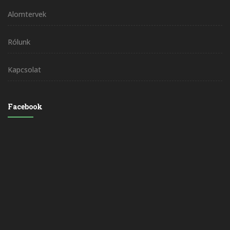
Alomtervek
Rólunk
Kapcsolat
Facebook