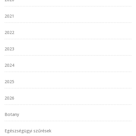
2021
2022
2023
2024
2025
2026
Botany
Egészségügyi szűrések