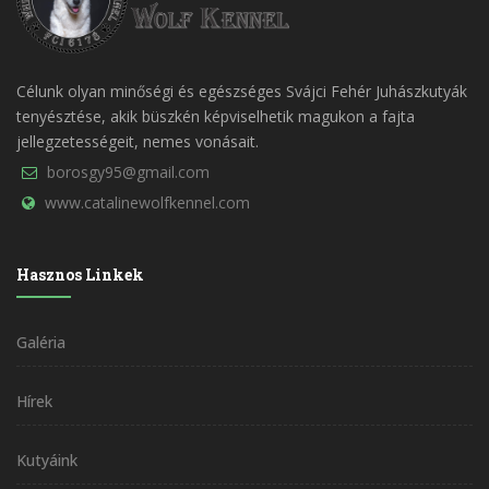
Célunk olyan minőségi és egészséges Svájci Fehér Juhászkutyák
tenyésztése, akik büszkén képviselhetik magukon a fajta
jellegzetességeit, nemes vonásait.
borosgy95@gmail.com
www.catalinewolfkennel.com
Hasznos Linkek
Galéria
Hírek
Kutyáink