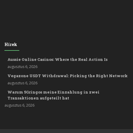
Hírek
Aussie Online Casinos: Where the Real Action Is
augusztus 6, 2026
Vegazone USDT Withdrawal: Picking the Right Network
augusztus 6, 2026
Warum 5Gringos meine Einzahlung in zwei
Transaktionen aufgeteilt hat
augusztus 6, 2026