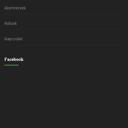
Alomtervek
Rólunk
Kapcsolat
Facebook