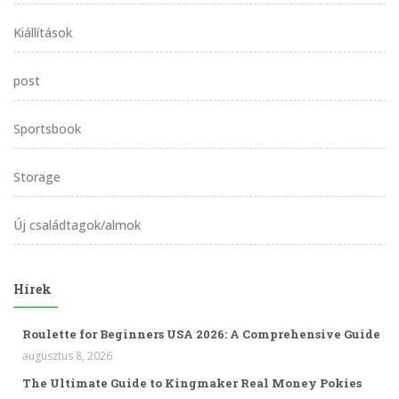
Kiállítások
post
Sportsbook
Storage
Új családtagok/almok
Hírek
Roulette for Beginners USA 2026: A Comprehensive Guide
augusztus 8, 2026
The Ultimate Guide to Kingmaker Real Money Pokies