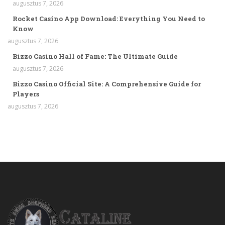
augusztus 7, 2026
Rocket Casino App Download: Everything You Need to
Know
augusztus 7, 2026
Bizzo Casino Hall of Fame: The Ultimate Guide
augusztus 7, 2026
Bizzo Casino Official Site: A Comprehensive Guide for
Players
augusztus 7, 2026