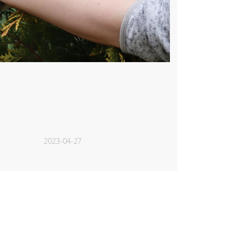
2023-04-27