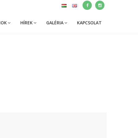
MOK
HÍREK
GALÉRIA
KAPCSOLAT