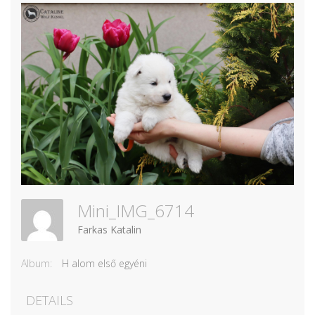
Mini_IMG_6714
Farkas Katalin
Album:
H alom első egyéni
DETAILS