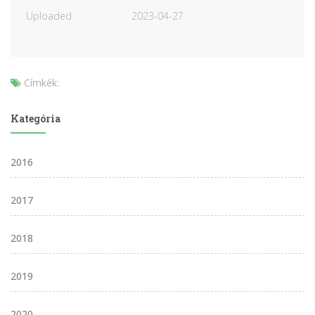
Uploaded
2023-04-27
Címkék:
Kategória
2016
2017
2018
2019
2020