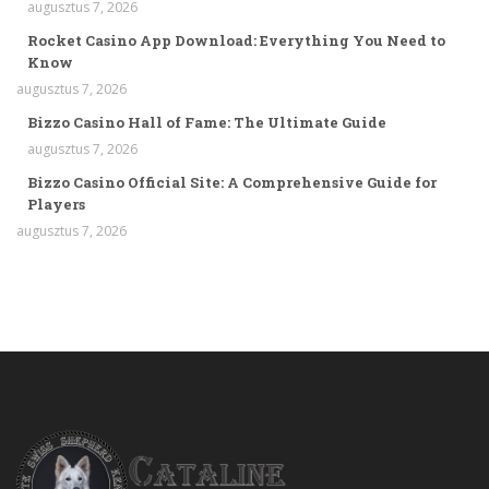
augusztus 7, 2026
Rocket Casino App Download: Everything You Need to
Know
augusztus 7, 2026
Bizzo Casino Hall of Fame: The Ultimate Guide
augusztus 7, 2026
Bizzo Casino Official Site: A Comprehensive Guide for
Players
augusztus 7, 2026