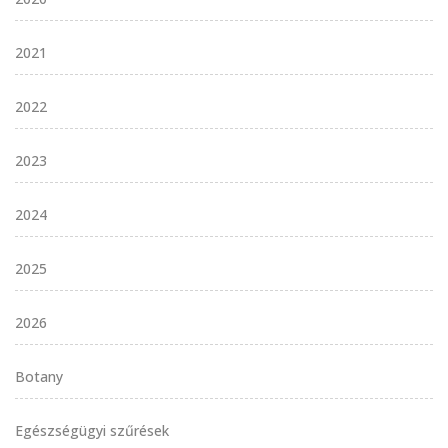
2021
2022
2023
2024
2025
2026
Botany
Egészségügyi szűrések