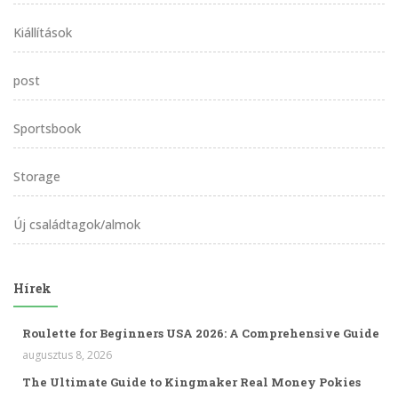
Kiállítások
post
Sportsbook
Storage
Új családtagok/almok
Hírek
Roulette for Beginners USA 2026: A Comprehensive Guide
augusztus 8, 2026
The Ultimate Guide to Kingmaker Real Money Pokies