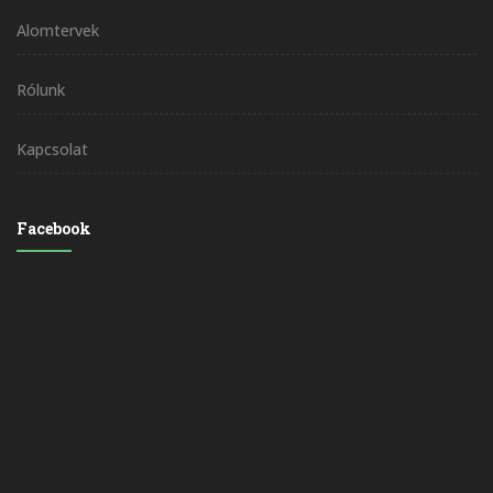
Alomtervek
Rólunk
Kapcsolat
Facebook