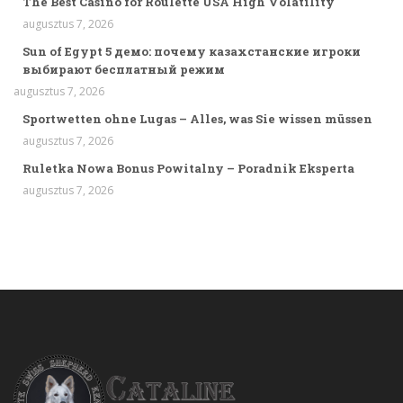
The Best Casino for Roulette USA High Volatility
augusztus 7, 2026
Sun of Egypt 5 демо: почему казахстанские игроки
выбирают бесплатный режим
augusztus 7, 2026
Sportwetten ohne Lugas – Alles, was Sie wissen müssen
augusztus 7, 2026
Ruletka Nowa Bonus Powitalny – Poradnik Eksperta
augusztus 7, 2026