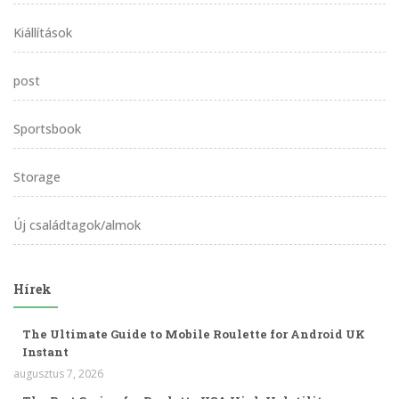
Kiállítások
post
Sportsbook
Storage
Új családtagok/almok
Hírek
The Ultimate Guide to Mobile Roulette for Android UK
Instant
augusztus 7, 2026