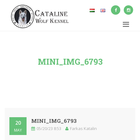
MINI_IMG_6793
MINI_IMG_6793
20
05/20/23 8:53
Farkas Katalin
MAY