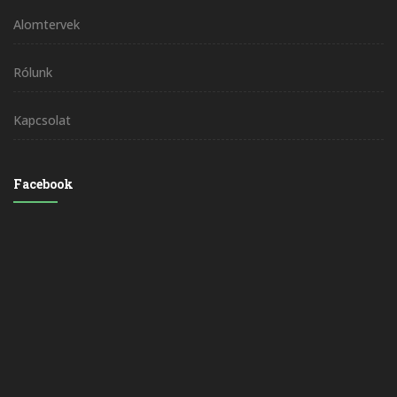
Alomtervek
Rólunk
Kapcsolat
Facebook