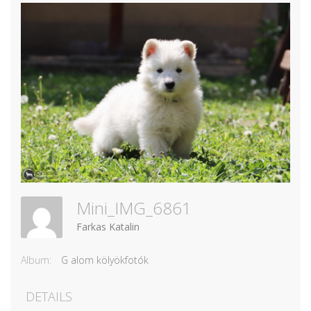
Mini_IMG_6861
Farkas Katalin
Album:
G alom kölyökfotók
DETAILS