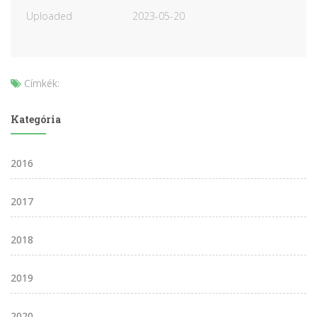
Uploaded
2023-05-20
Címkék:
Kategória
2016
2017
2018
2019
2020