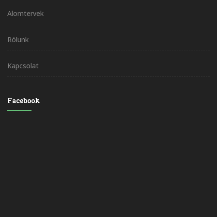
Alomtervek
Rólunk
Kapcsolat
Facebook