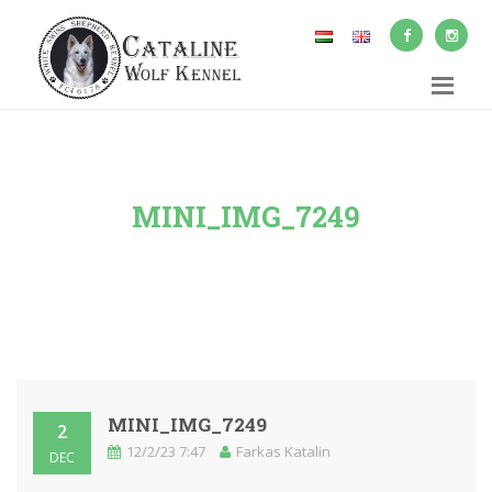
MINI_IMG_7249
MINI_IMG_7249
2
12/2/23 7:47
Farkas Katalin
DEC