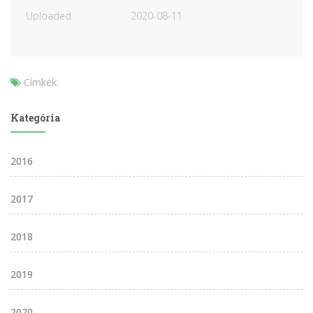
Uploaded
2020-08-11
Címkék:
Kategória
2016
2017
2018
2019
2020