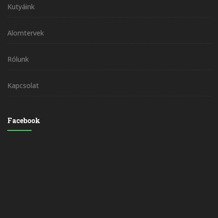
Kutyáink
Alomtervek
Rólunk
Kapcsolat
Facebook