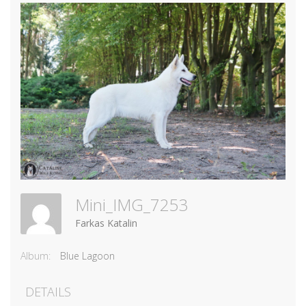
Mini_IMG_7253
Farkas Katalin
Album:
Blue Lagoon
DETAILS