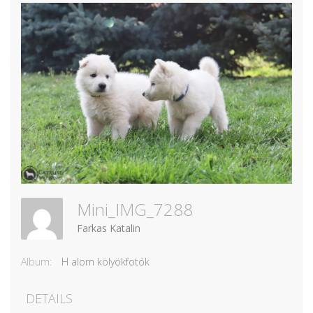
Mini_IMG_7288
Farkas Katalin
Album:
H alom kölyökfotók
DETAILS