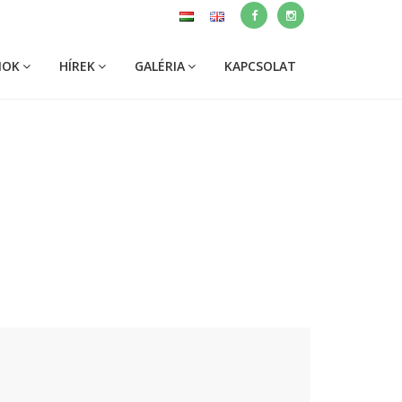
MOK
HÍREK
GALÉRIA
KAPCSOLAT