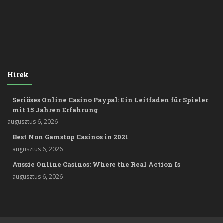
Hírek
Seriöses Online Casino Paypal: Ein Leitfaden für Spieler
mit 15 Jahren Erfahrung
augusztus 6, 2026
Best Non Gamstop Casinos in 2021
augusztus 6, 2026
Aussie Online Casinos: Where the Real Action Is
augusztus 6, 2026