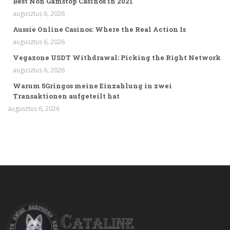
Best Non Gamstop Casinos in 2021
augusztus 6, 2026
Aussie Online Casinos: Where the Real Action Is
augusztus 6, 2026
Vegazone USDT Withdrawal: Picking the Right Network
augusztus 6, 2026
Warum 5Gringos meine Einzahlung in zwei
Transaktionen aufgeteilt hat
augusztus 6, 2026