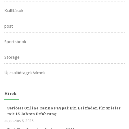
Kiállítások
post
Sportsbook
Storage
Új családtagok/almok
Hírek
Seriöses Online Casino Paypal: Ein Leitfaden für Spieler
mit 15 Jahren Erfahrung
augusztus 6, 2026