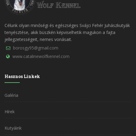
Célunk olyan minőségi és egészséges Svájci Fehér Juhászkutyák
tenyésztése, akik büszkén képviselhetik magukon a fajta
jellegzetességeit, nemes vonásait.
borosgy95@gmail.com
www.catalinewolfkennel.com
Hasznos Linkek
Galéria
Hírek
Kutyáink