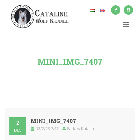
MINI_IMG_7407
MINI_IMG_7407
2
12/2/23 7:47
Farkas Katalin
DEC