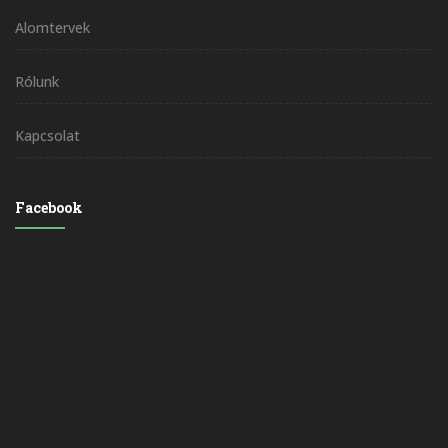
Alomtervek
Rólunk
Kapcsolat
Facebook