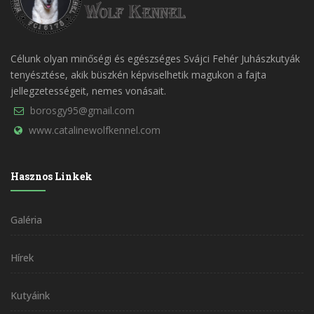
Célunk olyan minőségi és egészséges Svájci Fehér Juhászkutyák
tenyésztése, akik büszkén képviselhetik magukon a fajta
jellegzetességeit, nemes vonásait.
borosgy95@gmail.com
www.catalinewolfkennel.com
Hasznos Linkek
Galéria
Hírek
Kutyáink