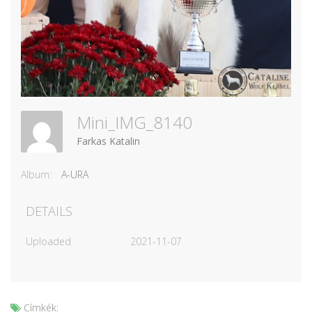
Mini_IMG_8140
Farkas Katalin
Album:
A-URA
DETAILS
Uploaded
2021-11-07
Címkék: