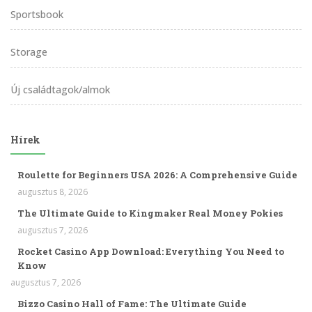
Sportsbook
Storage
Új családtagok/almok
Hírek
Roulette for Beginners USA 2026: A Comprehensive Guide
augusztus 8, 2026
The Ultimate Guide to Kingmaker Real Money Pokies
augusztus 7, 2026
Rocket Casino App Download: Everything You Need to
Know
augusztus 7, 2026
Bizzo Casino Hall of Fame: The Ultimate Guide