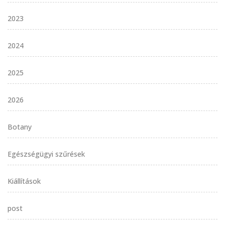
2023
2024
2025
2026
Botany
Egészségügyi szűrések
Kiállítások
post