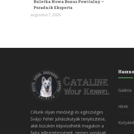
Ruletka Nowa Bonus Powitalny –
Poradnik Eksperta
augusztus 7, 2026
Haszno
Galéria
Hírek
Célunk olyan minőségi és egészséges
Svájci Fehér Juhászkutyák tenyésztése,
Kutyáin
akik büszkén képviselhetik magukon a
fajta jellegzetességeit, nemes vonásait.