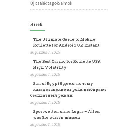
Új családtagok/almok
Hírek
The Ultimate Guide to Mobile
Roulette for Android UK Instant
augusztus 7, 2026
The Best Casino for Roulette USA
High Volatility
augusztus 7, 2026
Sun of Egypt 5 демо: почему
казахстанские игроки выбирают
бесплатный режим
augusztus 7, 2026
Sportwetten ohne Lugas – Alles,
was Sie wissen müssen
augusztus 7, 2026