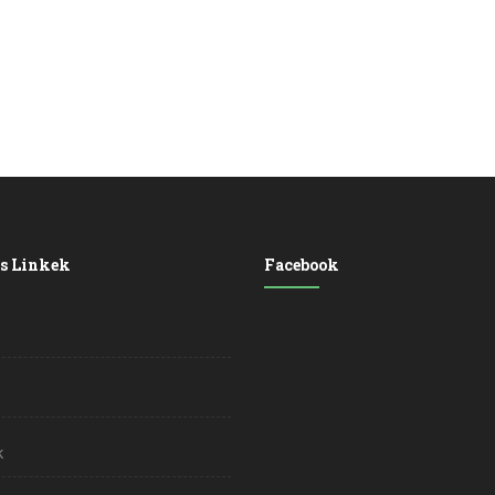
s Linkek
Facebook
k