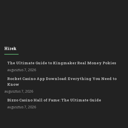
Hírek
The Ultimate Guide to Kingmaker Real Money Pokies
augusztus 7, 2026
Rocket Casino App Download: Everything You Need to
Know
augusztus 7, 2026
Bizzo Casino Hall of Fame: The Ultimate Guide
augusztus 7, 2026