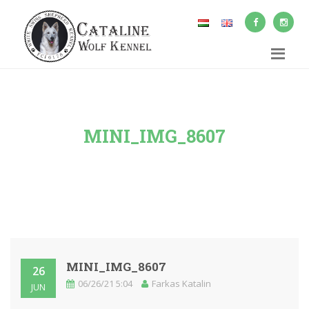
MINI_IMG_8607
MINI_IMG_8607
26
06/26/21 5:04
Farkas Katalin
JUN