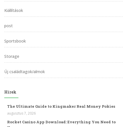
Kiállítások
post
Sportsbook
Storage
Új családtagok/almok
Hírek
The Ultimate Guide to Kingmaker Real Money Pokies
augusztus 7, 2026
Rocket Casino App Download: Everything You Need to