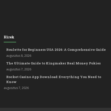
Hírek
Roulette for Beginners USA 2026: A Comprehensive Guide
augusztus 8, 2026
The Ultimate Guide to Kingmaker Real Money Pokies
augusztus 7, 2026
Rocket Casino App Download: Everything You Need to
Know
augusztus 7, 2026