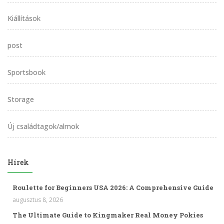
Kiállítások
post
Sportsbook
Storage
Új családtagok/almok
Hírek
Roulette for Beginners USA 2026: A Comprehensive Guide
augusztus 8, 2026
The Ultimate Guide to Kingmaker Real Money Pokies