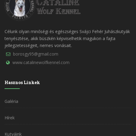
Célunk olyan minőségi és egészséges Svájci Fehér Juhászkutyák
tenyésztése, akik büszkén képviselhetik magukon a fajta
jellegzetességeit, nemes vonásait.
borosgy95@gmail.com
www.catalinewolfkennel.com
Hasznos Linkek
Galéria
Hírek
Kutyáink