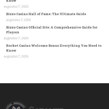
Know
augusztus 7, 2026
Bizzo Casino Hall of Fame: The Ultimate Guide
augusztus 7, 2026
Bizzo Casino Official Site: A Comprehensive Guide for
Players
augusztus 7, 2026
Rocket Casino Welcome Bonus: Everything You Need to
Know
augusztus 7, 2026