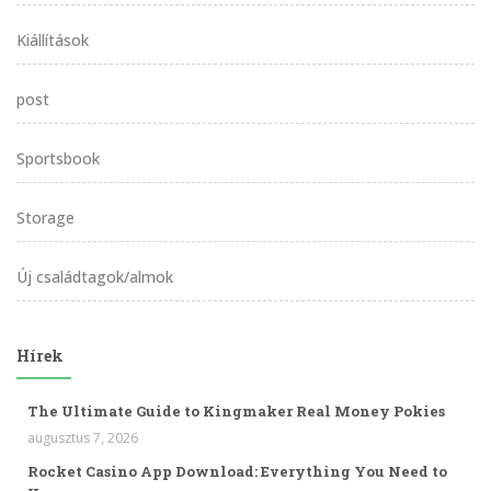
Kiállítások
post
Sportsbook
Storage
Új családtagok/almok
Hírek
The Ultimate Guide to Kingmaker Real Money Pokies
augusztus 7, 2026
Rocket Casino App Download: Everything You Need to