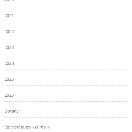
2021
2022
2023
2024
2025
2026
Botany
Egészségügyi szűrések