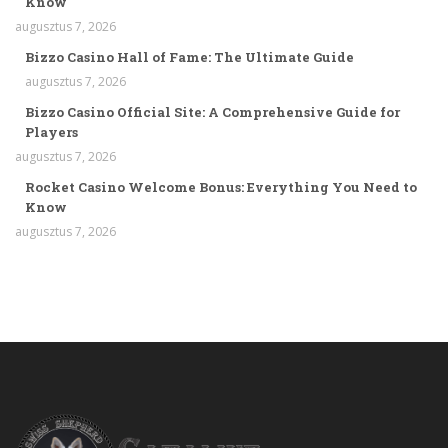
Know
augusztus 7, 2026
Bizzo Casino Hall of Fame: The Ultimate Guide
augusztus 7, 2026
Bizzo Casino Official Site: A Comprehensive Guide for
Players
augusztus 7, 2026
Rocket Casino Welcome Bonus: Everything You Need to
Know
augusztus 7, 2026