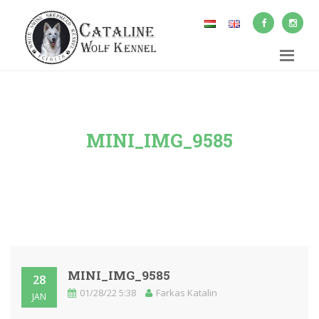
MINI_IMG_9585
MINI_IMG_9585
28
01/28/22 5:38
Farkas Katalin
JAN