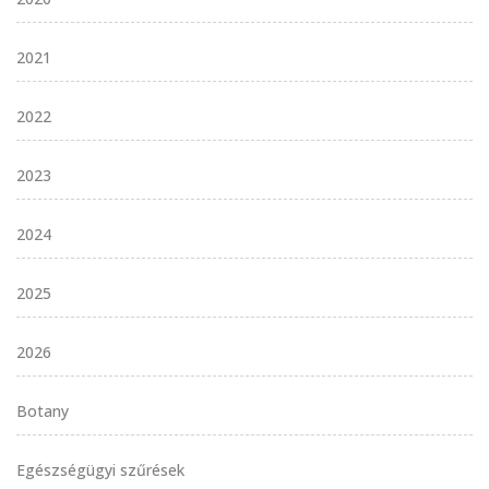
2021
2022
2023
2024
2025
2026
Botany
Egészségügyi szűrések