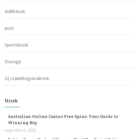
Kiállítások
post
Sportsbook
Storage
Új családtagok/almok
Hírek
Australian Online Casino Free Spins: Your Guide to
Winning Big
augusztus 6, 2026