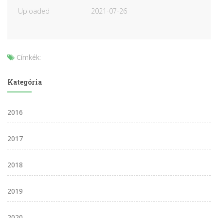
Uploaded
2021-07-26
Címkék:
Kategória
2016
2017
2018
2019
2020