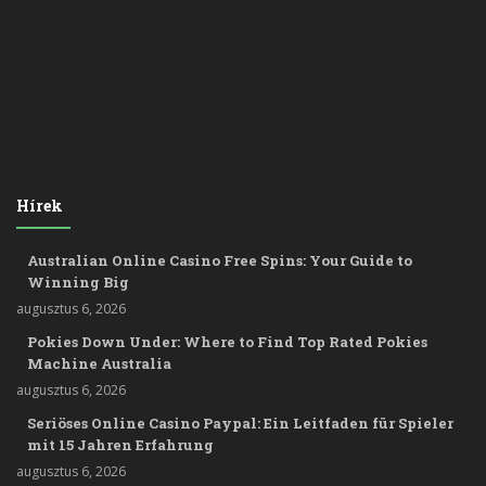
Hírek
Australian Online Casino Free Spins: Your Guide to
Winning Big
augusztus 6, 2026
Pokies Down Under: Where to Find Top Rated Pokies
Machine Australia
augusztus 6, 2026
Seriöses Online Casino Paypal: Ein Leitfaden für Spieler
mit 15 Jahren Erfahrung
augusztus 6, 2026