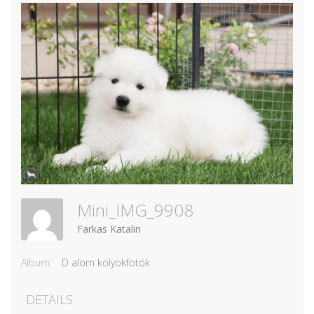
Mini_IMG_9908
Farkas Katalin
Album:
D alom kölyökfotók
DETAILS