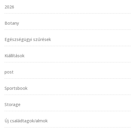
2026
Botany
Egészségügyi szűrések
Kiállítások
post
Sportsbook
Storage
Új családtagok/almok