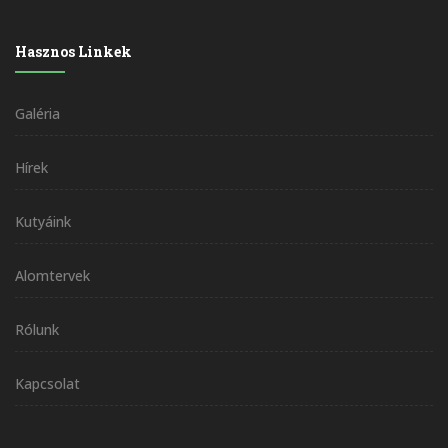
Hasznos Linkek
Galéria
Hírek
Kutyáink
Alomtervek
Rólunk
Kapcsolat