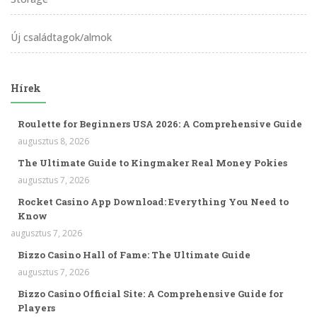
Új családtagok/almok
Hírek
Roulette for Beginners USA 2026: A Comprehensive Guide
augusztus 8, 2026
The Ultimate Guide to Kingmaker Real Money Pokies
augusztus 7, 2026
Rocket Casino App Download: Everything You Need to
Know
augusztus 7, 2026
Bizzo Casino Hall of Fame: The Ultimate Guide
augusztus 7, 2026
Bizzo Casino Official Site: A Comprehensive Guide for
Players