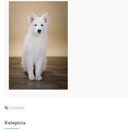
Címkék:
Kategória