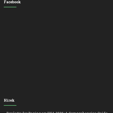
Facebook
Hírek
Roulette for Beginners USA 2026: A Comprehensive Guide