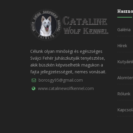
Haszno
Galéria
Hírek
Célunk olyan minőségi és egészséges
Svájci Fehér Juhászkutyák tenyésztése,
Kutyáin
akik büszkén képviselhetik magukon a
fajta jellegzetességeit, nemes vonásait.
Alomter
borosgy95@gmail.com
www.catalinewolfkennel.com
Rólunk
Kapcsol