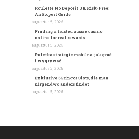
Roulette No Deposit UK Risk-Free:
An Expert Guide
augusztus 5, 2026
Finding a trusted aussie casino
online for real rewards
augusztus 5, 2026
Ruletka strategie mobilna: jak grać
i wygrywać
augusztus 5, 2026
Exklusive 5Gringos Slots, die man
nirgendwo anders findet
augusztus 5, 2026