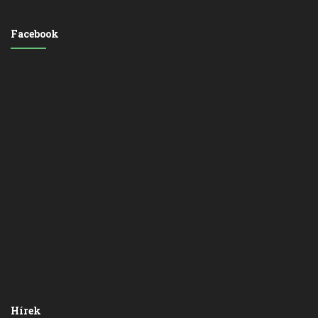
Facebook
Hírek