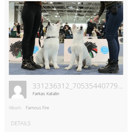
331236312_705354407797120_965325132448770483_n
Farkas Katalin
Album:
Famous Fire
DETAILS