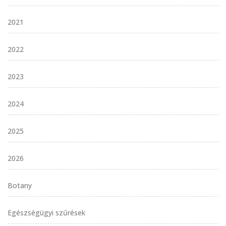
2021
2022
2023
2024
2025
2026
Botany
Egészségügyi szűrések