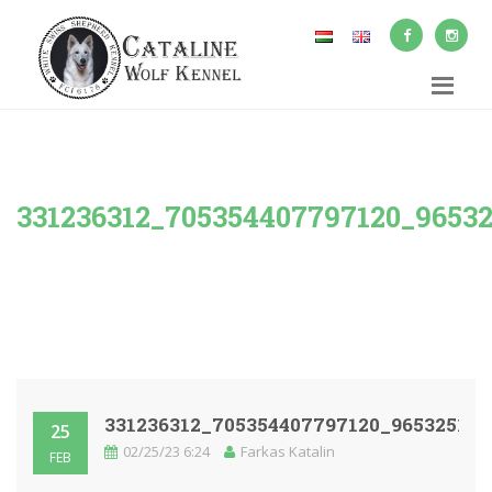
331236312_705354407797120_9653
331236312_705354407797120_96532513
25
02/25/23 6:24
Farkas Katalin
FEB