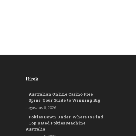
Hírek
Australian Online Casino Free
Spins: Your Guide to Winning Big
augusztus 6, 2026
Pokies Down Under: Where to Find
Top Rated Pokies Machine
Australia