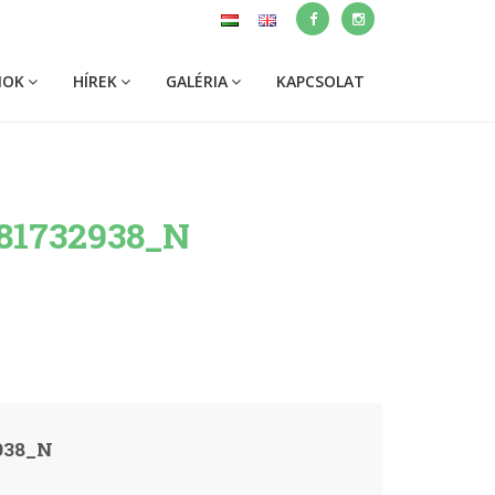
MOK
HÍREK
GALÉRIA
KAPCSOLAT
81732938_N
938_N