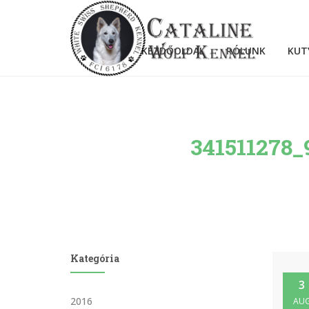
KEZDŐOLDAL
RÓLUNK
KUT
341511278
Kategória
3
2016
AU