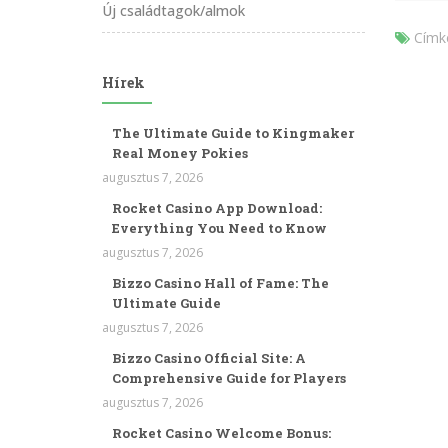
Új családtagok/almok
Címk
Hírek
The Ultimate Guide to Kingmaker
Real Money Pokies
augusztus 7, 2026
Rocket Casino App Download:
Everything You Need to Know
augusztus 7, 2026
Bizzo Casino Hall of Fame: The
Ultimate Guide
augusztus 7, 2026
Bizzo Casino Official Site: A
Comprehensive Guide for Players
augusztus 7, 2026
Rocket Casino Welcome Bonus: