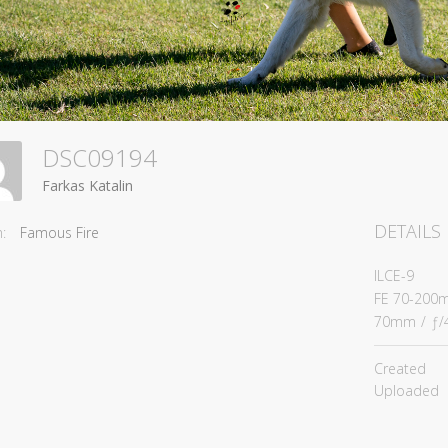
DSC09194
Farkas Katalin
DETAILS
:
Famous Fire
ILCE-9
FE 70-200m
70mm
/
ƒ/
Created
Uploaded