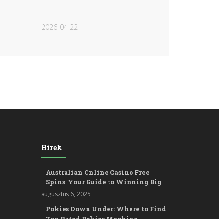
2026-04-22
Hírek
Australian Online Casino Free
Spins: Your Guide to Winning Big
augusztus 6, 2026
Pokies Down Under: Where to Find
Top Rated Pokies Machine