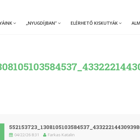
YÁINK
„NYUGDÍJBAN”
ELÉRHETŐ KISKUTYÁK
AL
308105103584537_433222144
552153723_1308105103584537_43322214430939
04/22/26 8:31
Farkas Katalin