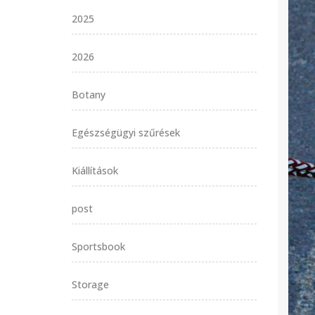
2025
2026
Botany
Egészségügyi szűrések
Kiállítások
post
Sportsbook
Storage