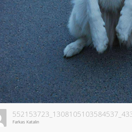
552153723_1308105103584537_43
Farkas Katalin