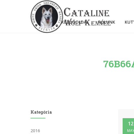
KEZDŐOLDAL
RÓLUNK
KUT
76B66
Kategória
12
2016
MA