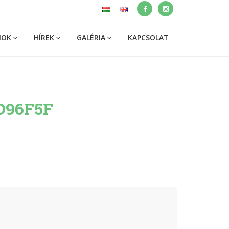
MOK
HÍREK
GALÉRIA
KAPCSOLAT
D96F5F