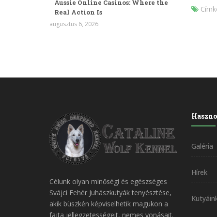
Aussie Online Casinos: Where the
Címk
Real Action Is
augusztus 6, 2026
Haszno
Galéria
Hírek
Célunk olyan minőségi és egészséges
Svájci Fehér Juhászkutyák tenyésztése,
Kutyáin
akik büszkén képviselhetik magukon a
fajta jellegzetességeit, nemes vonásait.