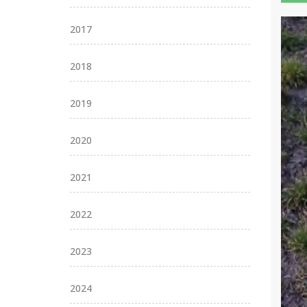
2017
2018
2019
2020
2021
2022
2023
2024