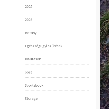
2025
2026
Botany
Egészségügyi szűrések
Kiállítások
post
Sportsbook
Storage