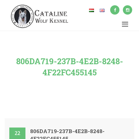
806DA719-237B-4E2B-8248-
4F22FC455145
806DA719-237B-4E2B-8248-
22
4F22FC455145