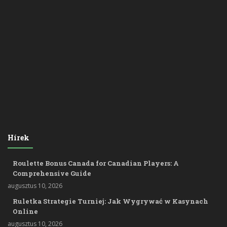
Hírek
Roulette Bonus Canada for Canadian Players: A
Comprehensive Guide
augusztus 10, 2026
Ruletka Strategie Turniej: Jak Wygrywać w Kasynach
Online
augusztus 10, 2026