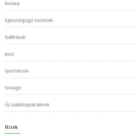
Botany
Egészségügyi szűrések
Kiállítások
post
Sportsbook
Storage
Új családtagok/almok
Hírek