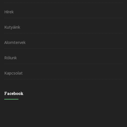
Hírek
Kutyáink
Alomtervek
Rólunk
Kapcsolat
Facebook