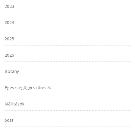
2023
2024
2025
2026
Botany
Egészségügyi szűrések
Kiállítások
post