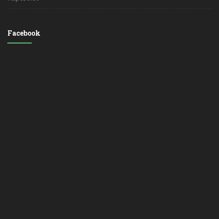
Facebook