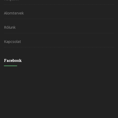
Alomtervek
Rólunk
Kapcsolat
Facebook