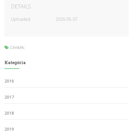
DETAILS
Uploaded
2026-05-07
Címkék:
Kategória
2016
2017
2018
2019