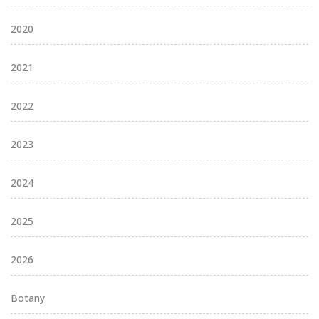
2020
2021
2022
2023
2024
2025
2026
Botany