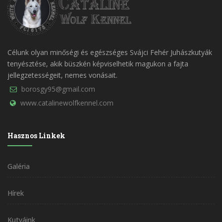
Célunk olyan minőségi és egészséges Svájci Fehér Juhászkutyák
tenyésztése, akik büszkén képviselhetik magukon a fajta
jellegzetességeit, nemes vonásait.
borosgy95@gmail.com
www.catalinewolfkennel.com
Hasznos Linkek
Galéria
Hírek
Kutyáink