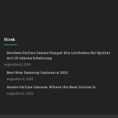
Hírek
Seriöses Online Casino Paypal: Ein Leitfaden für Spieler
mit 15 Jahren Erfahrung
augusztus 6, 2026
Best Non Gamstop Casinos in 2021
augusztus 6, 2026
Aussie Online Casinos: Where the Real Action Is
augusztus 6, 2026