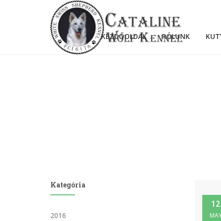
KEZDŐOLDAL
RÓLUNK
KUT
Kategória
12
2016
MA