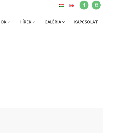
MOK
HÍREK
GALÉRIA
KAPCSOLAT