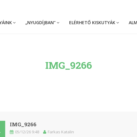
YÁINK
„NYUGDÍJBAN”
ELÉRHETŐ KISKUTYÁK
AL
IMG_9266
IMG_9266
05/12/26 9:48
Farkas Katalin
Y