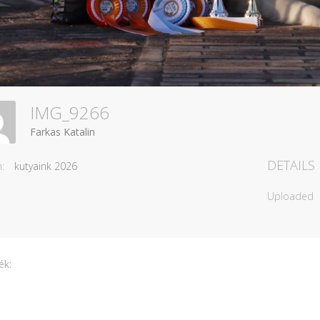
IMG_9266
Farkas Katalin
DETAILS
:
kutyaink 2026
Uploaded
ék: