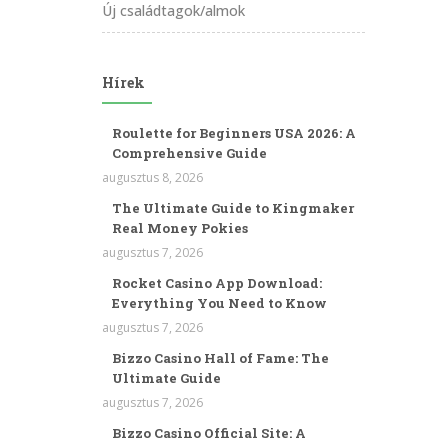
Új családtagok/almok
Hírek
Roulette for Beginners USA 2026: A
Comprehensive Guide
augusztus 8, 2026
The Ultimate Guide to Kingmaker
Real Money Pokies
augusztus 7, 2026
Rocket Casino App Download:
Everything You Need to Know
augusztus 7, 2026
Bizzo Casino Hall of Fame: The
Ultimate Guide
augusztus 7, 2026
Bizzo Casino Official Site: A