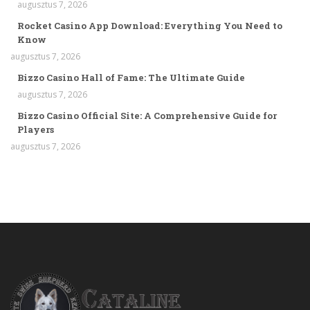
augusztus 7, 2026
Rocket Casino App Download: Everything You Need to
Know
augusztus 7, 2026
Bizzo Casino Hall of Fame: The Ultimate Guide
augusztus 7, 2026
Bizzo Casino Official Site: A Comprehensive Guide for
Players
augusztus 7, 2026