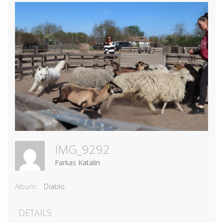
IMG_9292
Farkas Katalin
Album:
Diablo
DETAILS