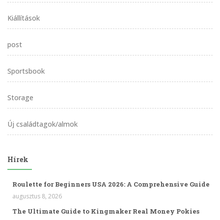
Kiállítások
post
Sportsbook
Storage
Új családtagok/almok
Hírek
Roulette for Beginners USA 2026: A Comprehensive Guide
augusztus 8, 2026
The Ultimate Guide to Kingmaker Real Money Pokies