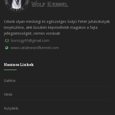
Célunk olyan minőségi és egészséges Svájci Fehér Juhászkutyák
tenyésztése, akik büszkén képviselhetik magukon a fajta
jellegzetességeit, nemes vonásait.
borosgy95@gmail.com
www.catalinewolfkennel.com
Hasznos Linkek
Galéria
Hírek
Kutyáink