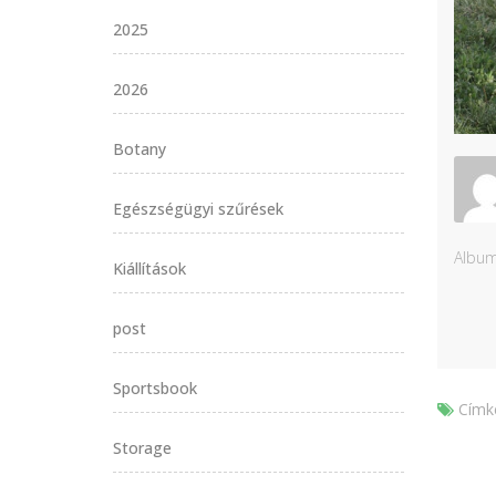
2025
2026
Botany
Egészségügyi szűrések
Album
Kiállítások
post
Sportsbook
Címk
Storage