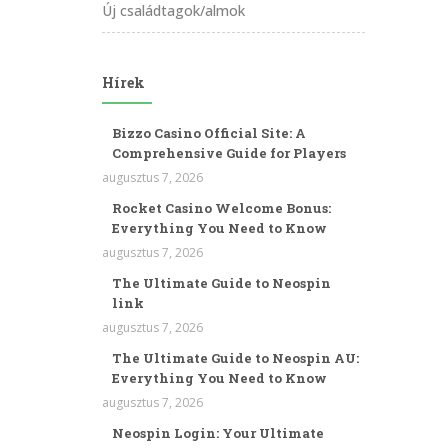
Új családtagok/almok
Hírek
Bizzo Casino Official Site: A
Comprehensive Guide for Players
augusztus 7, 2026
Rocket Casino Welcome Bonus:
Everything You Need to Know
augusztus 7, 2026
The Ultimate Guide to Neospin
link
augusztus 7, 2026
The Ultimate Guide to Neospin AU:
Everything You Need to Know
augusztus 7, 2026
Neospin Login: Your Ultimate