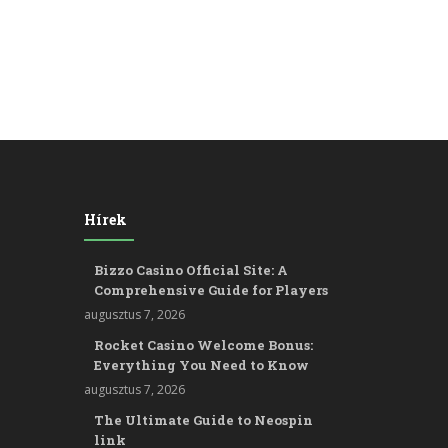
Hírek
Bizzo Casino Official Site: A
Comprehensive Guide for Players
augusztus 7, 2026
Rocket Casino Welcome Bonus:
Everything You Need to Know
augusztus 7, 2026
The Ultimate Guide to Neospin
link