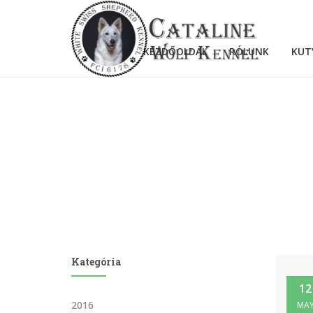
KEZDŐOLDAL
RÓLUNK
KUT
Kategória
12
2016
MA