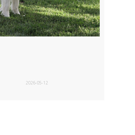
2026-05-12