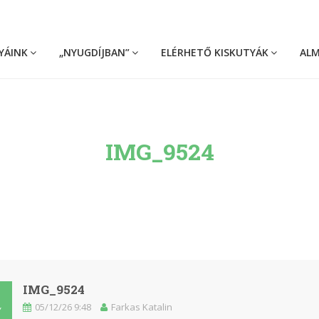
YÁINK
„NYUGDÍJBAN”
ELÉRHETŐ KISKUTYÁK
AL
IMG_9524
IMG_9524
05/12/26 9:48
Farkas Katalin
Y