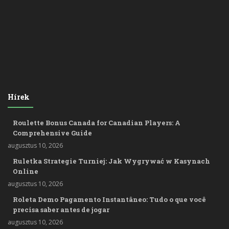
Hírek
Roulette Bonus Canada for Canadian Players: A
Comprehensive Guide
augusztus 10, 2026
Ruletka Strategie Turniej: Jak Wygrywać w Kasynach
Online
augusztus 10, 2026
Roleta Demo Pagamento Instantâneo: Tudo o que você
precisa saber antes de jogar
augusztus 10, 2026