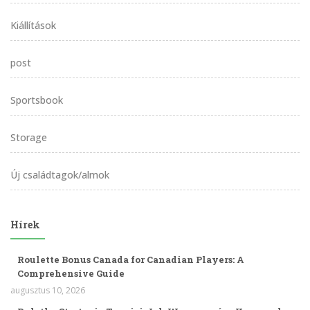
Kiállítások
post
Sportsbook
Storage
Új családtagok/almok
Hírek
Roulette Bonus Canada for Canadian Players: A
Comprehensive Guide
augusztus 10, 2026