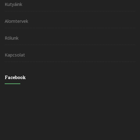
Kutyáink
Alomtervek
Rólunk
Kapcsolat
Facebook