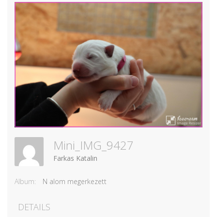
Mini_IMG_9427
Farkas Katalin
Album:
N alom megerkezett
DETAILS