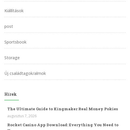
Kiállítások
post
Sportsbook
Storage
Új családtagok/almok
Hírek
The Ultimate Guide to Kingmaker Real Money Pokies
augusztus 7, 2026
Rocket Casino App Download: Everything You Need to