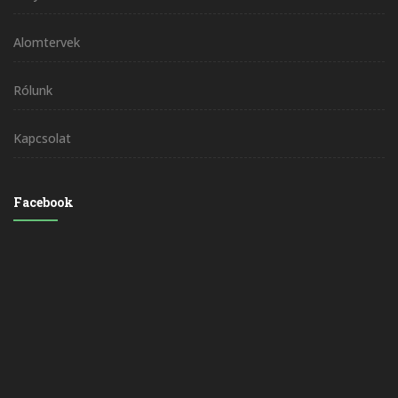
Alomtervek
Rólunk
Kapcsolat
Facebook