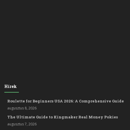
Hírek
Roulette for Beginners USA 2026: A Comprehensive Guide
augusztus 8, 2026
The Ultimate Guide to Kingmaker Real Money Pokies
augusztus 7, 2026