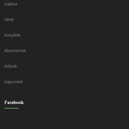
Galéria
Hírek
Kutyáink
Alomtervek
Rólunk
Kapcsolat
Facebook