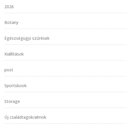
2026
Botany
Egészségügyi szűrések
Kiállítások
post
Sportsbook
Storage
Új családtagok/almok