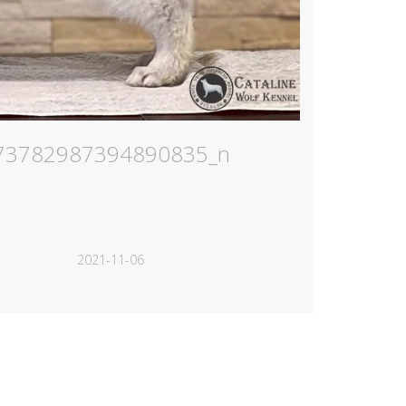
73782987394890835_n
2021-11-06