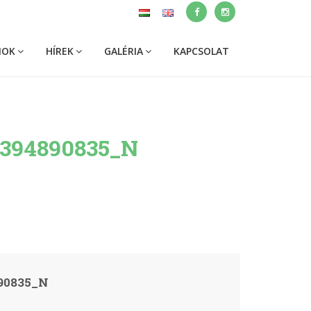
MOK
HÍREK
GALÉRIA
KAPCSOLAT
7394890835_N
90835_N