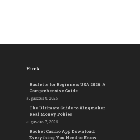
Hírek
Roulette for Beginners USA 2026: A
Comprehensive Guide
augusztus 8, 2026
The Ultimate Guide to Kingmaker
Real Money Pokies
augusztus 7, 2026
Rocket Casino App Download:
Everything You Need to Know