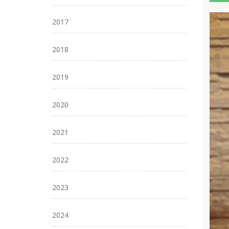
2017
2018
2019
2020
2021
2022
2023
2024