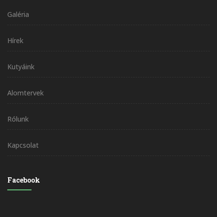
Galéria
Hírek
Kutyáink
Alomtervek
Rólunk
Kapcsolat
Facebook