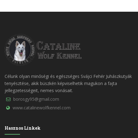
Célunk olyan minőségi és egészséges Svájci Fehér Juhászkutyák
tenyésztése, akik büszkén képviselhetik magukon a fajta
jellegzetességeit, nemes vonásait.
borosgy95@gmail.com
www.catalinewolfkennel.com
Hasznos Linkek