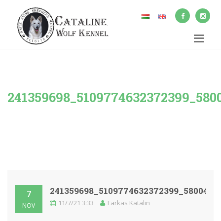
241359698_5109774632372399_580
241359698_5109774632372399_5800430
7
11/7/21 3:33
Farkas Katalin
NOV