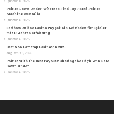
augusztus 6, 2026
Pokies Down Under: Where to Find Top Rated Pokies
Machine Australia
augusztus 6, 2026
Seriöses Online Casino Paypal: Ein Leitfaden für Spieler
mit 15 Jahren Erfahrung
augusztus 6, 2026
Best Non Gamstop Casinos in 2021
augusztus 6, 2026
Pokies with the Best Payouts: Chasing the High Win Rate
Down Under
augusztus 6, 2026