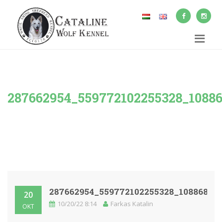
287662954_559772102255328_1088
287662954_559772102255328_10886868
20
10/20/22 8:14
Farkas Katalin
OKT