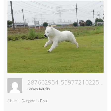
287662954_559772102255328_1088686832416960545_n
Farkas Katalin
Album:
Dangerous Diva