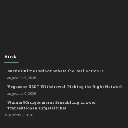
Hírek
Aussie Online Casinos: Where the Real Action Is
augusztus 6, 2026
Vegazone USDT Withdrawal: Picking the Right Network
augusztus 6, 2026
Warum 5Gringos meine Einzahlung in zwei
Transaktionen aufgeteilt hat
augusztus 6, 2026