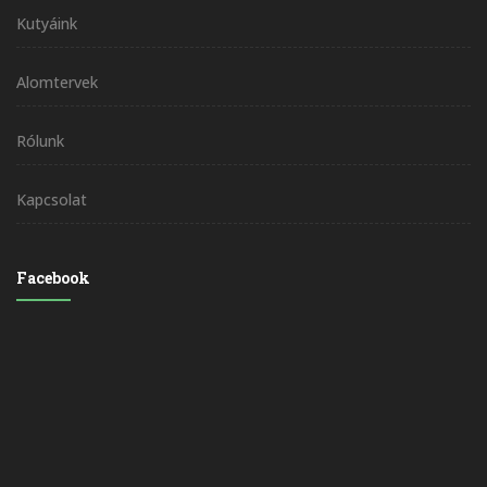
Kutyáink
Alomtervek
Rólunk
Kapcsolat
Facebook