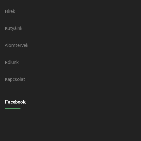
Hírek
Kutyáink
Alomtervek
Rólunk
Kapcsolat
Facebook