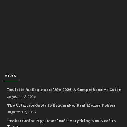
Hírek
Roulette for Beginners USA 2026: A Comprehensive Guide
augusztus 8, 2026
The Ultimate Guide to Kingmaker Real Money Pokies
augusztus 7, 2026
Rocket Casino App Download: Everything You Need to
Know