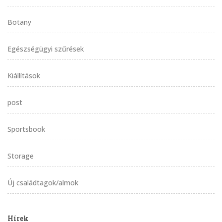
Botany
Egészségügyi szűrések
Kiállítások
post
Sportsbook
Storage
Új családtagok/almok
Hírek