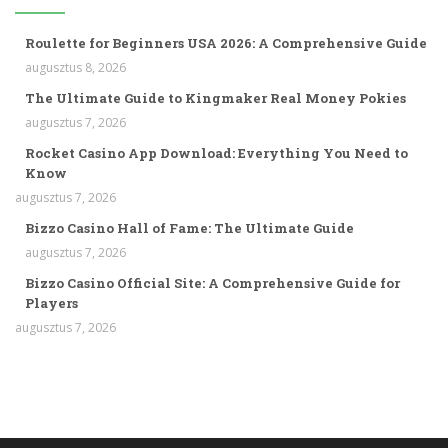
Roulette for Beginners USA 2026: A Comprehensive Guide
augusztus 8, 2026
The Ultimate Guide to Kingmaker Real Money Pokies
augusztus 7, 2026
Rocket Casino App Download: Everything You Need to
Know
augusztus 7, 2026
Bizzo Casino Hall of Fame: The Ultimate Guide
augusztus 7, 2026
Bizzo Casino Official Site: A Comprehensive Guide for
Players
augusztus 7, 2026