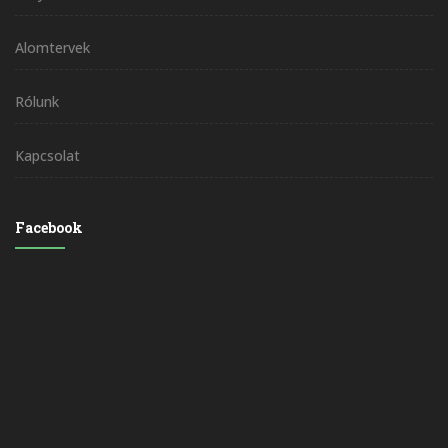
Alomtervek
Rólunk
Kapcsolat
Facebook