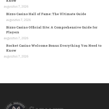
Know
augusztus 7, 2026
Bizzo Casino Hall of Fame: The Ultimate Guide
augusztus 7, 2026
Bizzo Casino Official Site: A Comprehensive Guide for
Players
augusztus 7, 2026
Rocket Casino Welcome Bonus: Everything You Need to
Know
augusztus 7, 2026