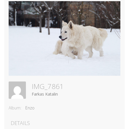
IMG_7861
Farkas Katalin
Album:
Enzo
DETAILS