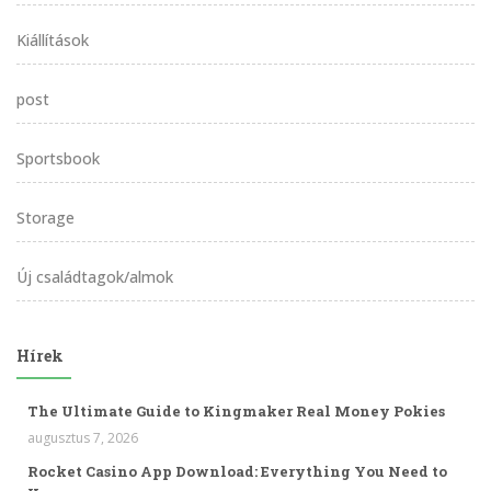
Kiállítások
post
Sportsbook
Storage
Új családtagok/almok
Hírek
The Ultimate Guide to Kingmaker Real Money Pokies
augusztus 7, 2026
Rocket Casino App Download: Everything You Need to