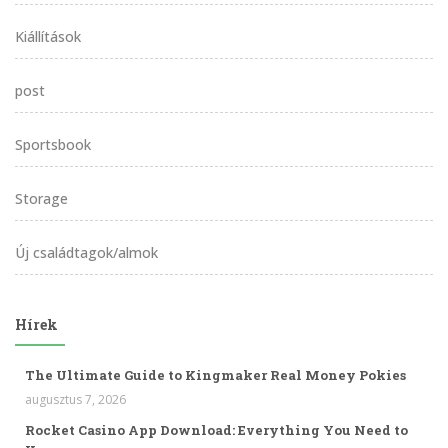
Kiállítások
post
Sportsbook
Storage
Új családtagok/almok
Hírek
The Ultimate Guide to Kingmaker Real Money Pokies
augusztus 7, 2026
Rocket Casino App Download: Everything You Need to