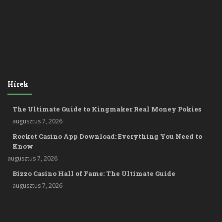
Hírek
The Ultimate Guide to Kingmaker Real Money Pokies
augusztus 7, 2026
Rocket Casino App Download: Everything You Need to
Know
augusztus 7, 2026
Bizzo Casino Hall of Fame: The Ultimate Guide
augusztus 7, 2026