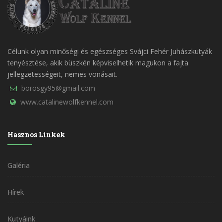
Célunk olyan minőségi és egészséges Svájci Fehér Juhászkutyák
tenyésztése, akik büszkén képviselhetik magukon a fajta
jellegzetességeit, nemes vonásait.
borosgy95@gmail.com
www.catalinewolfkennel.com
Hasznos Linkek
Galéria
Hírek
Kutyáink