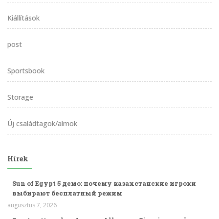
Kiállítások
post
Sportsbook
Storage
Új családtagok/almok
Hírek
Sun of Egypt 5 демо: почему казахстанские игроки
выбирают бесплатный режим
augusztus 7, 2026