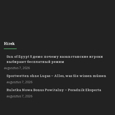
Hírek
Sun of Egypt 5 демо: почему казахстанские игроки
выбирают бесплатный режим
augusztus 7, 2026
Sportwetten ohne Lugas – Alles, was Sie wissen müssen
augusztus 7, 2026
Ruletka Nowa Bonus Powitalny – Poradnik Eksperta
augusztus 7, 2026