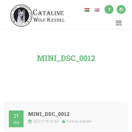
MINI_DSC_0012
MINI_DSC_0012
21
02/21/19 12:44
Farkas Katalin
FEB