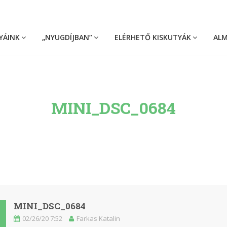
YÁINK
„NYUGDÍJBAN”
ELÉRHETŐ KISKUTYÁK
AL
MINI_DSC_0684
MINI_DSC_0684
02/26/20 7:52
Farkas Katalin