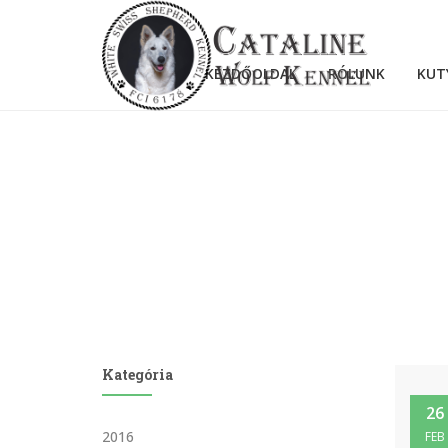
KEZDŐOLDAL
RÓLUNK
KUT
Kategória
26
2016
FEB