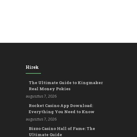
Hírek
The Ultimate Guide to Kingmaker
Real Money Pokies
augusztus 7, 2026
Rocket Casino App Download:
Everything You Need to Know
augusztus 7, 2026
Bizzo Casino Hall of Fame: The
Ultimate Guide