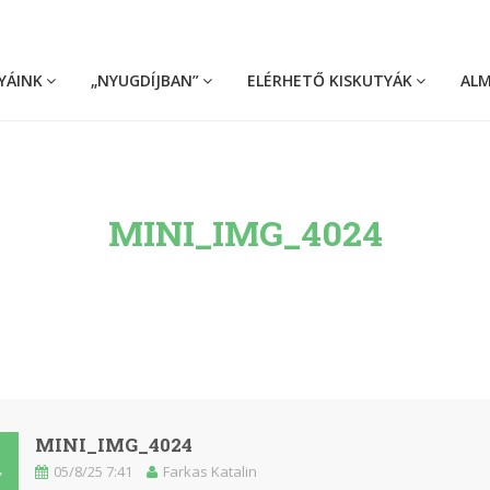
YÁINK
„NYUGDÍJBAN”
ELÉRHETŐ KISKUTYÁK
AL
MINI_IMG_4024
MINI_IMG_4024
05/8/25 7:41
Farkas Katalin
Y