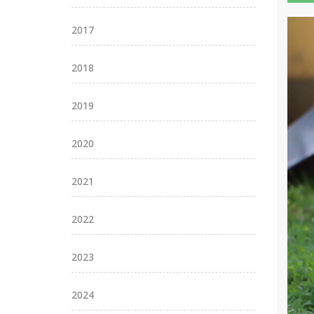
2017
2018
2019
2020
2021
2022
2023
2024