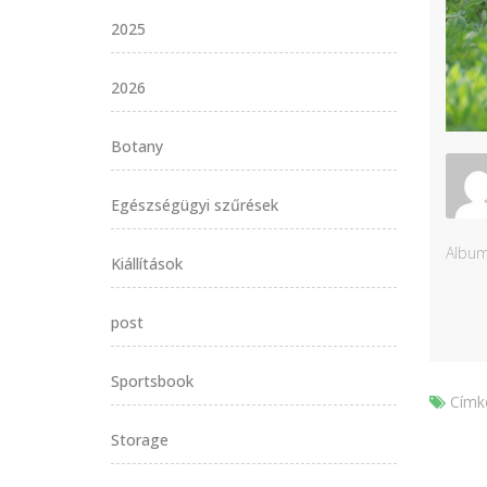
2025
2026
Botany
Egészségügyi szűrések
Album
Kiállítások
post
Sportsbook
Címk
Storage