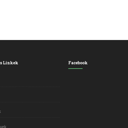
s Linkek
Facebook
k
vek